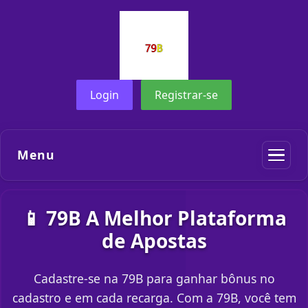
Login
Registrar-se
Menu
📱 79B A Melhor Plataforma
de Apostas
Cadastre-se na 79B para ganhar bônus no
cadastro e em cada recarga. Com a 79B, você tem