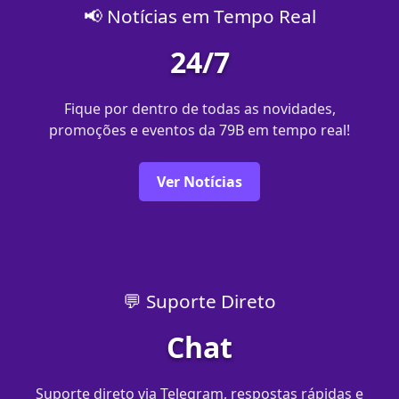
📢 Notícias em Tempo Real
24/7
Fique por dentro de todas as novidades,
promoções e eventos da 79B em tempo real!
Ver Notícias
💬 Suporte Direto
Chat
Suporte direto via Telegram, respostas rápidas e