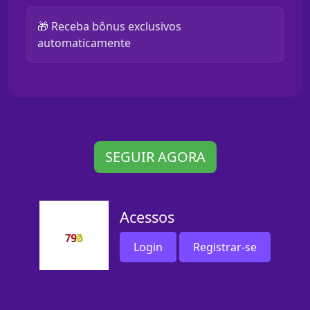
🎁 Receba bônus exclusivos
automaticamente
SEGUIR AGORA
Acessos
Login
Registrar-se