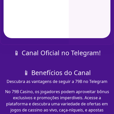
📱 Canal Oficial no Telegram!
📱 Benefícios do Canal
Descubra as vantagens de seguir a 79B no Telegram
No 79B Casino, os jogadores podem aproveitar bônus
exclusivos e promoções imperdíveis. Acesse a
plataforma e descubra uma variedade de ofertas em
jogos de cassino ao vivo, caça-níqueis, e apostas