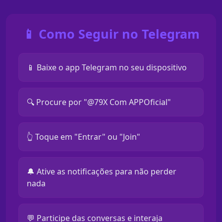
📱 Como Seguir no Telegram
📱 Baixe o app Telegram no seu dispositivo
🔍 Procure por "@79X Com APPOficial"
👆 Toque em "Entrar" ou "Join"
🔔 Ative as notificações para não perder
nada
💬 Participe das conversas e interaja