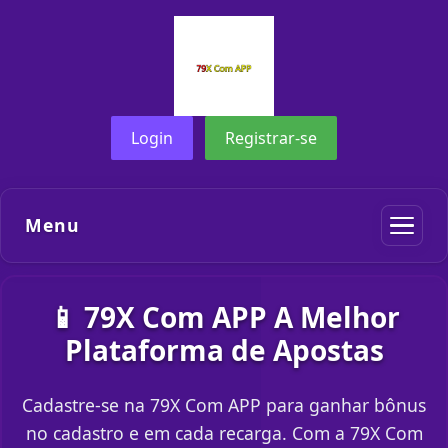
Login
Registrar-se
Menu
📱 79X Com APP A Melhor
Plataforma de Apostas
Cadastre-se na 79X Com APP para ganhar bônus
no cadastro e em cada recarga. Com a 79X Com