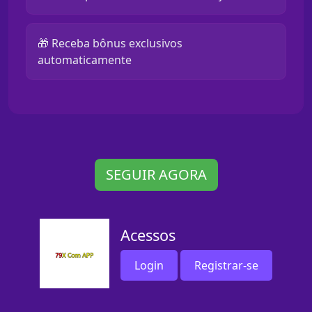
🎁 Receba bônus exclusivos
automaticamente
SEGUIR AGORA
Acessos
Login
Registrar-se