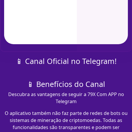
📱 Canal Oficial no Telegram!
📱 Benefícios do Canal
Descubra as vantagens de seguir a 79X Com APP no
Telegram
O aplicativo também não faz parte de redes de bots ou
sistemas de mineração de criptomoedas. Todas as
funcionalidades são transparentes e podem ser