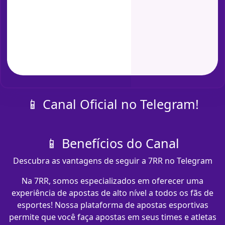
📱 Canal Oficial no Telegram!
📱 Benefícios do Canal
Descubra as vantagens de seguir a 7RR no Telegram
Na 7RR, somos especializados em oferecer uma
experiência de apostas de alto nível a todos os fãs de
esportes! Nossa plataforma de apostas esportivas
permite que você faça apostas em seus times e atletas