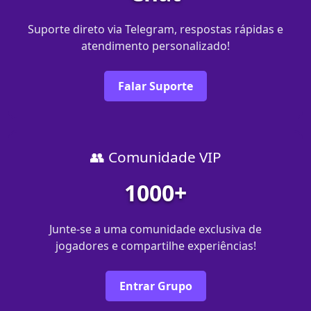
Suporte direto via Telegram, respostas rápidas e
atendimento personalizado!
Falar Suporte
👥 Comunidade VIP
1000+
Junte-se a uma comunidade exclusiva de
jogadores e compartilhe experiências!
Entrar Grupo