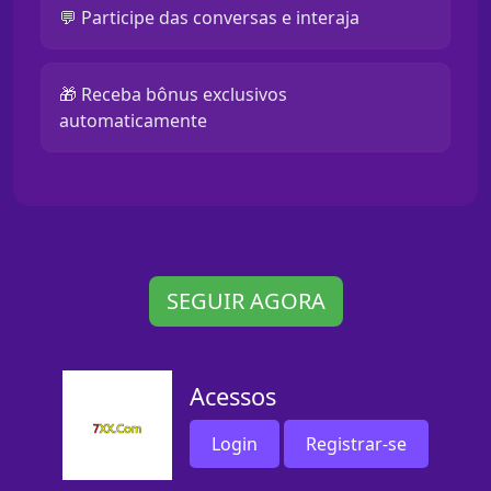
💬 Participe das conversas e interaja
🎁 Receba bônus exclusivos
automaticamente
SEGUIR AGORA
Acessos
Login
Registrar-se