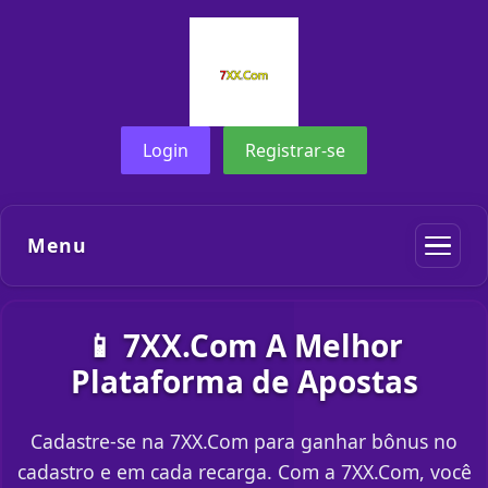
Login
Registrar-se
Menu
📱 7XX.Com A Melhor
Plataforma de Apostas
Cadastre-se na 7XX.Com para ganhar bônus no
cadastro e em cada recarga. Com a 7XX.Com, você