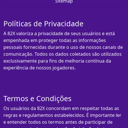
Sitemap
Políticas de Privacidade
A 82X valoriza a privacidade de seus usuários e está
empenhada em proteger todas as informações
pessoais fornecidas durante o uso de nossos canais de
comunicação. Todos os dados coletados são utilizados
exclusivamente para fins de melhoria contínua da
experiência de nossos jogadores.
Termos e Condições
Os usuários da 82X concordam em respeitar todas as
regras e regulamentos estabelecidos. É importante ler
e entender todos os termos antes de participar de