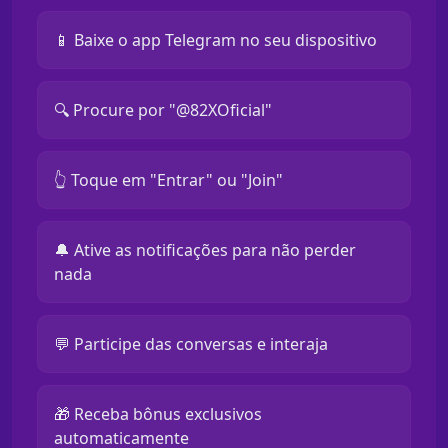
📱 Baixe o app Telegram no seu dispositivo
🔍 Procure por "@82XOficial"
👆 Toque em "Entrar" ou "Join"
🔔 Ative as notificações para não perder
nada
💬 Participe das conversas e interaja
🎁 Receba bônus exclusivos
automaticamente