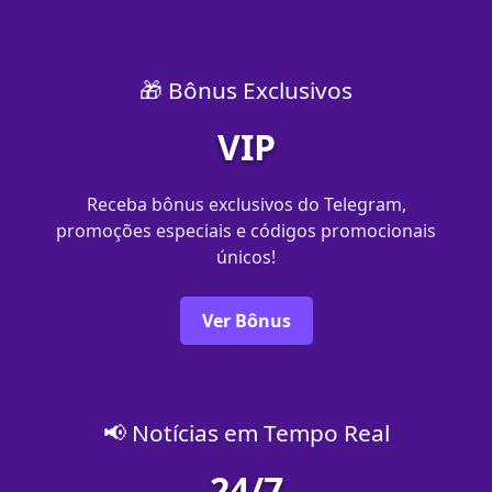
🎁 Bônus Exclusivos
VIP
Receba bônus exclusivos do Telegram,
promoções especiais e códigos promocionais
únicos!
Ver Bônus
📢 Notícias em Tempo Real
24/7