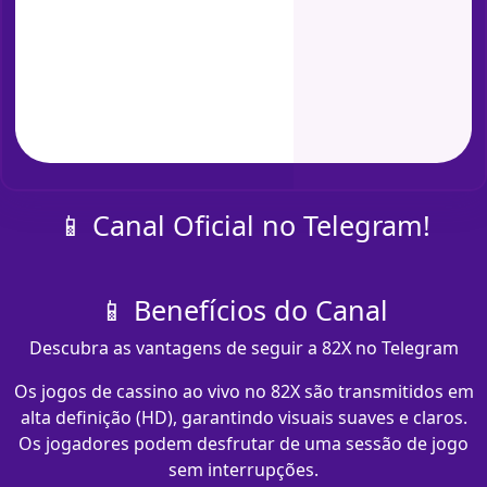
📱 Canal Oficial no Telegram!
📱 Benefícios do Canal
Descubra as vantagens de seguir a 82X no Telegram
Os jogos de cassino ao vivo no 82X são transmitidos em
alta definição (HD), garantindo visuais suaves e claros.
Os jogadores podem desfrutar de uma sessão de jogo
sem interrupções.