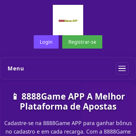
Login
Registrar-se
Menu
📱 8888Game APP A Melhor
Plataforma de Apostas
Cadastre-se na 8888Game APP para ganhar bônus
no cadastro e em cada recarga. Com a 8888Game