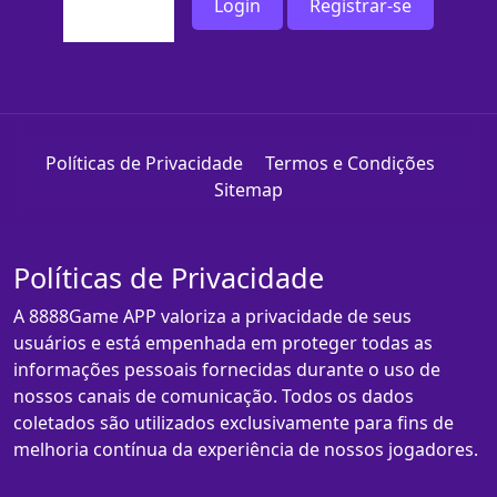
Login
Registrar-se
Políticas de Privacidade
Termos e Condições
Sitemap
Políticas de Privacidade
A 8888Game APP valoriza a privacidade de seus
usuários e está empenhada em proteger todas as
informações pessoais fornecidas durante o uso de
nossos canais de comunicação. Todos os dados
coletados são utilizados exclusivamente para fins de
melhoria contínua da experiência de nossos jogadores.