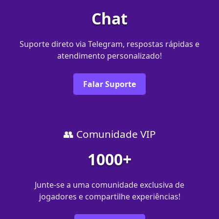
Chat
Suporte direto via Telegram, respostas rápidas e
atendimento personalizado!
Falar Suporte
👥 Comunidade VIP
1000+
Junte-se a uma comunidade exclusiva de
jogadores e compartilhe experiências!