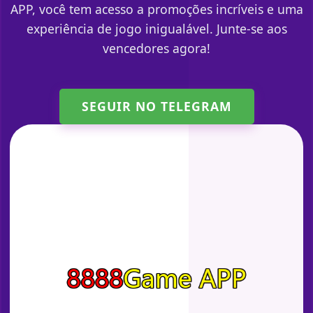
APP, você tem acesso a promoções incríveis e uma
experiência de jogo inigualável. Junte-se aos
vencedores agora!
SEGUIR NO TELEGRAM