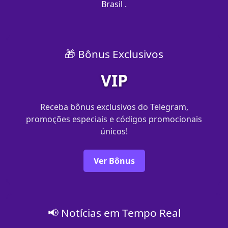
Brasil .
🎁 Bônus Exclusivos
VIP
Receba bônus exclusivos do Telegram,
promoções especiais e códigos promocionais
únicos!
Ver Bônus
📢 Notícias em Tempo Real