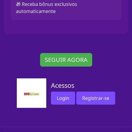
🎁 Receba bônus exclusivos
automaticamente
SEGUIR AGORA
Acessos
Login
Registrar-se