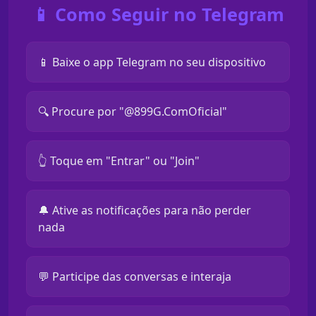
📱 Como Seguir no Telegram
📱 Baixe o app Telegram no seu dispositivo
🔍 Procure por "@899G.ComOficial"
👆 Toque em "Entrar" ou "Join"
🔔 Ative as notificações para não perder
nada
💬 Participe das conversas e interaja