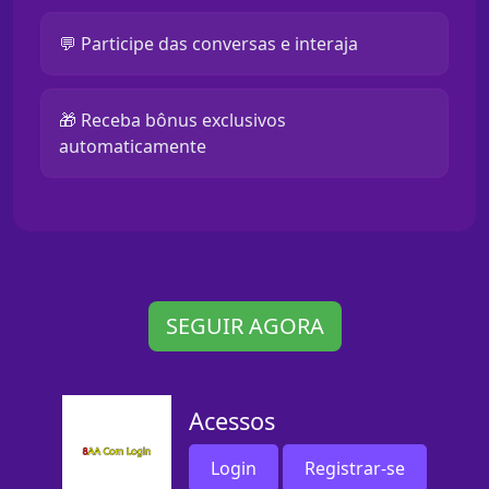
💬 Participe das conversas e interaja
🎁 Receba bônus exclusivos
automaticamente
SEGUIR AGORA
Acessos
Login
Registrar-se