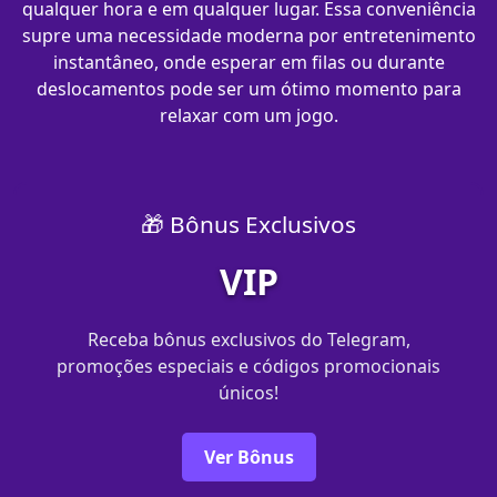
qualquer hora e em qualquer lugar. Essa conveniência
supre uma necessidade moderna por entretenimento
instantâneo, onde esperar em filas ou durante
deslocamentos pode ser um ótimo momento para
relaxar com um jogo.
🎁 Bônus Exclusivos
VIP
Receba bônus exclusivos do Telegram,
promoções especiais e códigos promocionais
únicos!
Ver Bônus