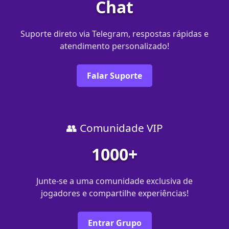
Chat
Suporte direto via Telegram, respostas rápidas e
atendimento personalizado!
Falar Suporte
👥 Comunidade VIP
1000+
Junte-se a uma comunidade exclusiva de
jogadores e compartilhe experiências!
Entrar Grupo