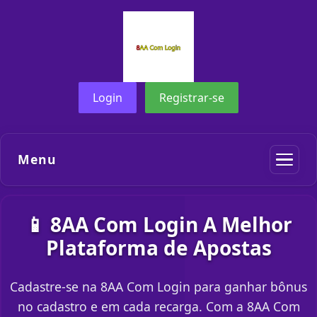
Login
Registrar-se
Menu
📱 8AA Com Login A Melhor
Plataforma de Apostas
Cadastre-se na 8AA Com Login para ganhar bônus
no cadastro e em cada recarga. Com a 8AA Com