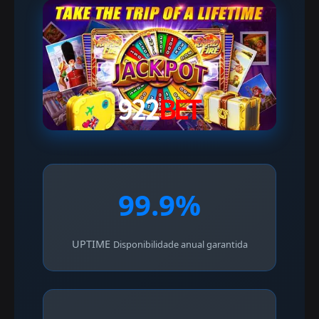
99.9%
UPTIME
Disponibilidade anual garantida