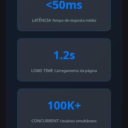
<50ms
LATÊNCIA
Tempo de resposta médio
1.2s
LOAD TIME
Carregamento da página
100K+
CONCURRENT
Usuários simultâneos