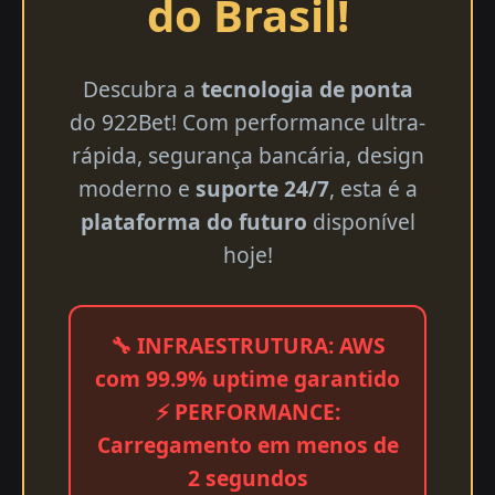
do Brasil!
Descubra a
tecnologia de ponta
do 922Bet! Com performance ultra-
rápida, segurança bancária, design
moderno e
suporte 24/7
, esta é a
plataforma do futuro
disponível
hoje!
🔧 INFRAESTRUTURA: AWS
com 99.9% uptime garantido
⚡ PERFORMANCE:
Carregamento em menos de
2 segundos