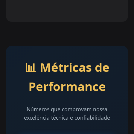
📊 Métricas de
Performance
Números que comprovam nossa
excelência técnica e confiabilidade