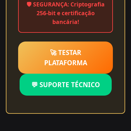
🛡️ SEGURANÇA: Criptografia
256-bit e certificação
bancária!
🚀 TESTAR
PLATAFORMA
💬 SUPORTE TÉCNICO