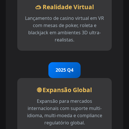
🥽 Realidade Virtual
Lançamento de casino virtual em VR
com mesas de poker, roleta e
blackjack em ambientes 3D ultra-
realistas.
2025 Q4
🌐 Expansão Global
Expansão para mercados
internacionais com suporte multi-
idioma, multi-moeda e compliance
regulatório global.