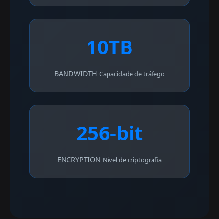
10TB
BANDWIDTH
Capacidade de tráfego
256-bit
ENCRYPTION
Nível de criptografia